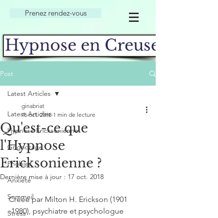
Prenez rendez-vous
Hypnose en Creuse
Post
Latest Articles
ginabriat
Latest Articles
16 oct. 2018
1 min de lecture
Qu'est-ce que
Hypnose Ericksonienne
l'Hypnose
Grignotage
Ericksonienne ?
Phobies
Dernière mise à jour :
17 oct. 2018
Anxiété
Sommeil
Créée par Milton H. Erickson (1901 
-1980), psychiatre et psychologue 
Stress