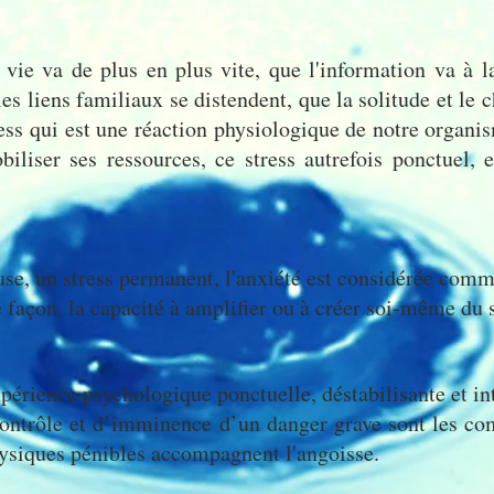
vie va de plus en plus vite, que l'information va à la 
es liens familiaux se distendent, que la solitude et le
tress qui est une réaction physiologique de notre organism
iliser ses ressources, ce stress autrefois ponctuel, 
use, un stress permanent, l'anxiété est considérée com
e façon, la capacité à amplifier ou à créer soi-même du s
périence psychologique ponctuelle, déstabilisante et in
ontrôle et d’imminence d’un danger grave sont les co
hysiques pénibles accompagnent l'angoisse.