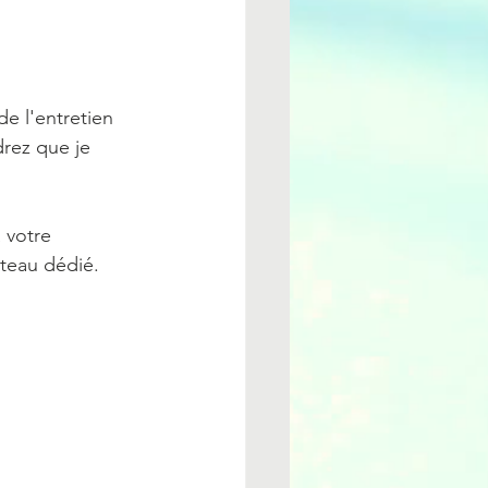
e l'entretien 
drez que je 
 votre 
nteau dédié.