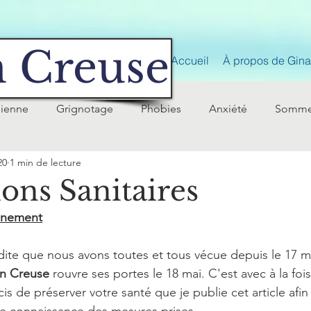
 Creuse
Accueil
À propos de Gina 
nienne
Grignotage
Phobies
Anxiété
Somme
20
1 min de lecture
ons Sanitaires
finement
dite que nous avons toutes et tous vécue depuis le 17 m
n Creuse 
rouvre ses portes le 18 mai. C'est avec à la foi
ucis de préserver votre santé que je publie cet article afi