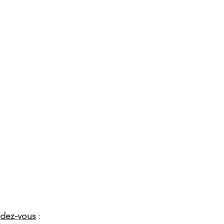
endez-vous
 :