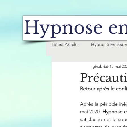
Hypnose en
Latest Articles
Hypnose Erickso
ginabriat
13 mai 20
Tabac
Précauti
Retour après le con
Après la période iné
mai 2020, 
Hypnose e
satisfaction et le so