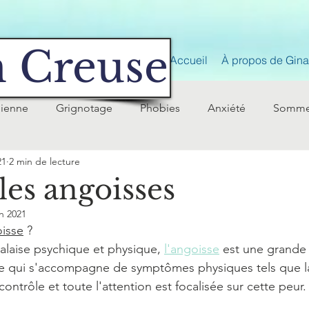
 Creuse
Accueil
À propos de Gina 
nienne
Grignotage
Phobies
Anxiété
Somme
21
2 min de lecture
les angoisses
in 2021
oisse
 ?
laise psychique et physique, 
l'angoisse
 est une grande 
e qui s'accompagne de symptômes physiques tels que la
contrôle et toute l'attention est focalisée sur cette peur.