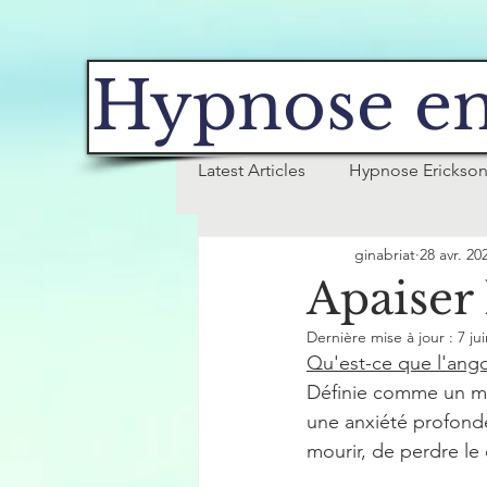
Hypnose en
Latest Articles
Hypnose Erickso
ginabriat
28 avr. 20
Tabac
Apaiser 
Dernière mise à jour :
7 ju
Qu'est-ce que l'ang
Définie comme un ma
une anxiété profond
mourir, de perdre le 