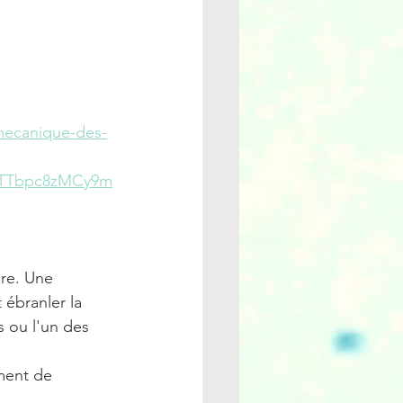
-mecanique-des-
xnTTbpc8zMCy9m
re. Une 
ébranler la 
s ou l'un des 
ment de 