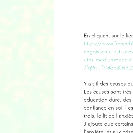
En cliquant sur le lie
https://www.francebl
angoisses-c-est-savo
utm_medium=Social
7fq9ru0f3Mqe2Dx5t
Y a t-il des causes q
Les causes sont très
éducation dure, des 
confiance en soi, l'e
trois, le lit de l'anxi
J'ajoute que certain
l'anxiété  et aux cri