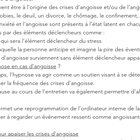
ent être à l'origine des crises d'angoisse et/ou de l'a
obies, le deuil, un divorce, le chômage, le confinement,.
'anxiété et l'angoisse sont présents à l'état latent en cha
lés par des éléments déclencheurs comme :
 qui sera l'élément déclencheur du stress
aquelle la personne anticipe et imagine la pire des évent
es d'angoisse surviennent sans élément déclencheur appa
nose en cas d'angoisse
 ?
ps, l'hypnose va agir comme un soutien visant à se dét
r la fréquence des crises d'angoisse.
ause au cours de l'entretien va également permettre d'al
ermet une reprogrammation de l'ordinateur interne de l
buer à regarder un événement ressenti comme angoissant
r apaiser les crises d'angoisse