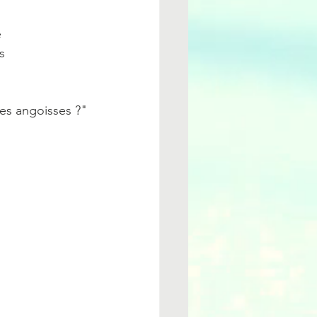
 
s 
les angoisses ?"