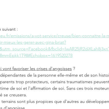
n suivant :
eu.fr/emissions/a-vot-service/creuse/bien-connaitre-la
ir-mieux-les-gerer-avec-gina-briat?
&utm_source=Facebook&fbclid=IwAR25jR2diXLah8j3
28mmEpkk1T98#Echobox=1619520278
ui vont favoriser les crises d'angoisses
 ?
 dépendantes de la personne elle-même et de son histoi
parents trop protecteurs, certains traumatismes peuvent 
stime de soi et l'affirmation de soi. Sans ces trois moteur
été se creusera.
s terrains sont plus propices que d'autres au développe
ses d'angoisse.