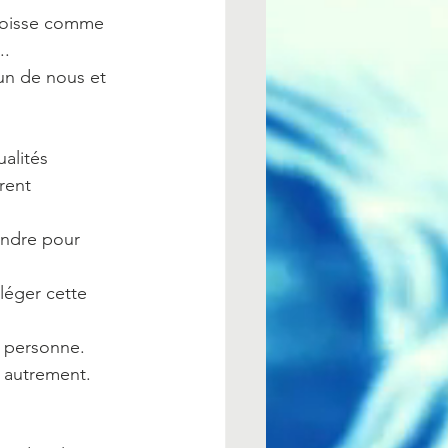
ngoisse comme 
..
cun de nous et 
ualités
rent
endre pour 
léger cette 
a personne.
 autrement.