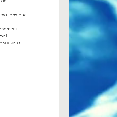
 de 
 émotions que 
gnement 
moi.
 pour vous 