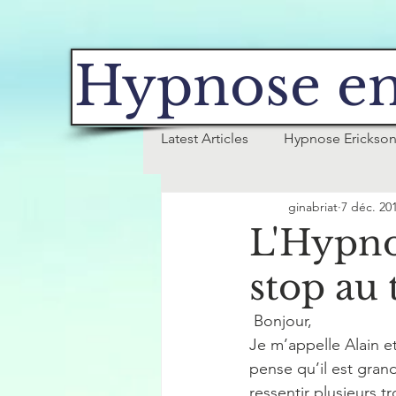
Hypnose en
Latest Articles
Hypnose Erickso
ginabriat
7 déc. 20
Tabac
L'Hypno
stop au 
 Bonjour,
Je m’appelle Alain e
pense qu’il est gra
ressentir plusieurs t