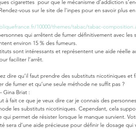
lques cigarettes  pour que le mécanisme d’addiction s’e
ndez-vous sur le site de l’inpes pour en savoir plus en s
ubliquefrance.fr/10000/themes/tabac/tabac-composition.
 personnes qui arrêtent de fumer définitivement avec les s
ntent environ 15 % des fumeurs. 
ituts sont intéressants et représentent une aide réelle 
 faciliter l’arrêt.
z dire qu’il faut prendre des substituts nicotiniques et f
er de fumer et qu’une seule méthode ne suffit pas ?
Gina Briat :
t à fait ce que je veux dire car je connais des personnes
ode les substituts nicotiniques. Cependant, cela suppos
 qui permet de résister lorsque le manque survient. Vot
té sera d’une aide précieuse pour définir le dosage qui 