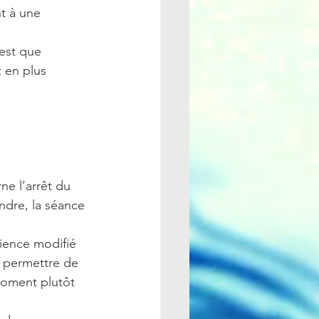
t à une 
’est que 
z en plus 
ne l’arrêt du 
ndre, la séance 
ience modifié 
s permettre de 
moment plutôt 