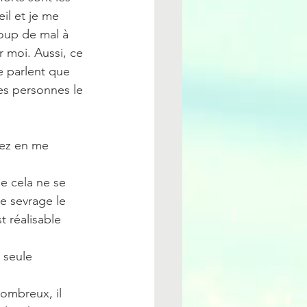
l et je me 
coup de mal à 
r moi. Aussi, ce 
e parlent que 
ces personnes le 
nez en me 
e cela ne se 
re sevrage le 
t réalisable 
 seule 
nombreux, il 