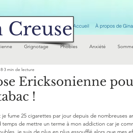
 Creuse
Accueil
À propos de Gina 
nienne
Grignotage
Phobies
Anxiété
Somme
18
3 min de lecture
se Ericksonienne pou
tabac !
t je fume 25 cigarettes par jour depuis de nombreuses a
nd temps de mettre un terme à mon addiction car je com
roubles, je suis de plus en plus essoufflé alors que mes ef