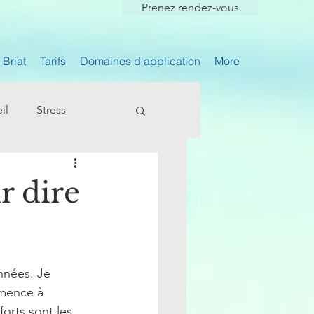
Prenez rendez-vous
Briat
Tarifs
Domaines d'application
More
il
Stress
r dire
nnées. Je 
mence à 
forts sont les 