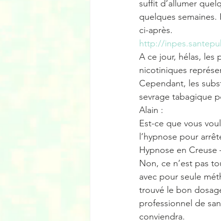
suffit d’allumer que
quelques semaines. Re
ci-après.
http://inpes.santep
A ce jour, hélas, les
nicotiniques représe
Cependant, les subst
sevrage tabagique pour
Alain :
Est-ce que vous voule
l’hypnose pour arrêt
Hypnose en Creuse – 
Non, ce n’est pas tou
avec pour seule méth
trouvé le bon dosage
professionnel de san
conviendra. 