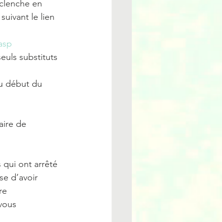
nclenche en 
uivant le lien 
asp
euls substituts 
au début du 
aire de 
 qui ont arrêté 
e d’avoir 
re 
vous 