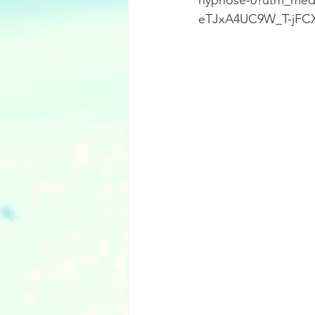
hypnose-0?utm_med
eTJxA4UC9W_T-jFC