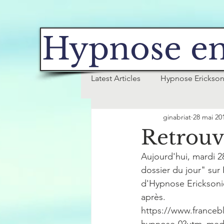
Hypnose en
Latest Articles
Hypnose Erickso
ginabriat
28 mai 20
Tabac
Retrouv
Aujourd'hui, mardi 28
dossier du jour" sur
d'Hypnose Ericksonien
après.
https://www.francebl