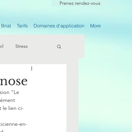
Prenez rendez-vous
Briat
Tarifs
Domaines d'application
More
il
Stress
pnose
ssion "Le 
sément 
le lien ci-
ticienne-en-