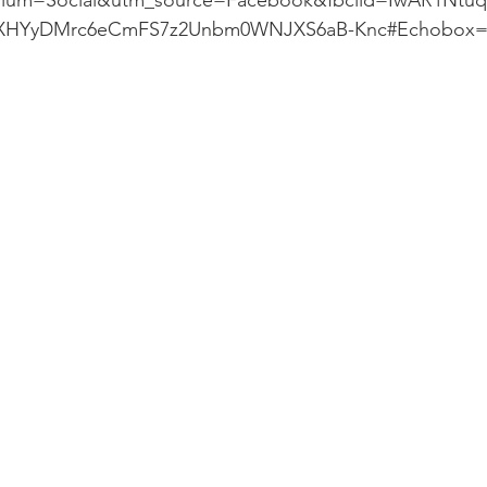
ium=Social&utm_source=Facebook&fbclid=IwAR1Ntuq
XHYyDMrc6eCmFS7z2Unbm0WNJXS6aB-Knc#Echobox=1