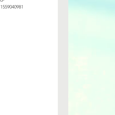
d-
559040981