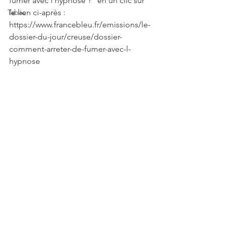
fumer avec l'hypnose ?" en un clic sur 
Tabac
le lien ci-après :
https://www.francebleu.fr/emissions/le-
dossier-du-jour/creuse/dossier-
comment-arreter-de-fumer-avec-l-
hypnose