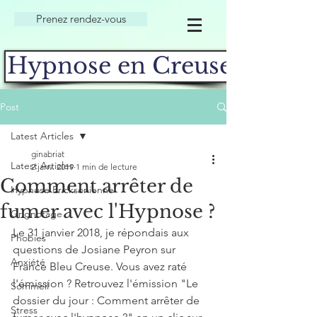
Prenez rendez-vous
Hypnose en Creuse
Post
Latest Articles
ginabriat
Latest Articles
2 janv. 2019
1 min de lecture
Comment arrêter de
Hypnose Ericksonienne
fumer avec l'Hypnose ?
Grignotage
Le 31 janvier 2018, je répondais aux 
Phobies
questions de Josiane Peyron sur 
Anxiété
France Bleu Creuse. Vous avez raté 
l'émission ? Retrouvez l'émission "Le 
Sommeil
dossier du jour : Comment arrêter de 
Stress